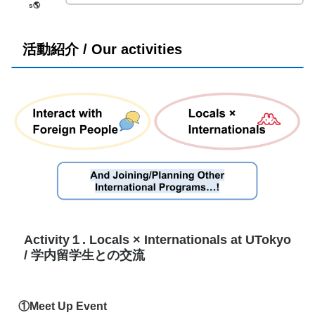
s🌎
活動紹介 /
Our activities
Activity１.
Locals × Internationals at UTokyo
/
学内留学生との交流
①
Meet Up Event