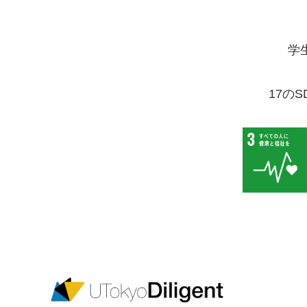
学
17の