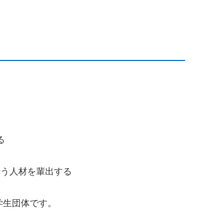
る
行う人材を輩出する
の学生団体です。